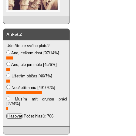
Anketa:
Ušetříte ze svého platu?
Ano, celkem dost [97/14%]
Ano, ale jen málo [45/6%]
Ušetřím občas [46/7%]
Neušetřím nic [491/70%]
Musím mít druhou práci
[27/4%]
Počet hlasů: 706