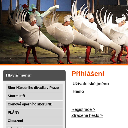
Přihlášení
Hlavní menu:
Uživatelské jméno
Sbor Národního divadla v Praze
Heslo
Sbormistři
Členové operního sboru ND
Registrace >
PLÁNY
Ztracené heslo >
Obsazení