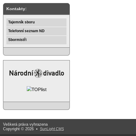
Kontakty:
Tajemník sboru
Telefonní seznam ND
Sbormistři
Veškerá práva vyhrazena
Copyright © 2026 •
SunLight CMS