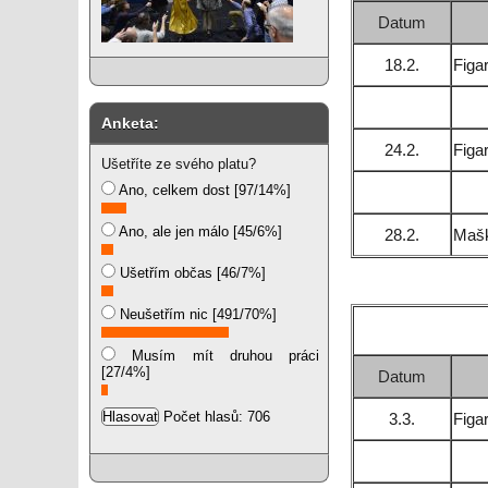
Datum
18.2.
Figa
Anketa:
24.2.
Figa
Ušetříte ze svého platu?
Ano, celkem dost [97/14%]
Ano, ale jen málo [45/6%]
28.2.
Mašk
Ušetřím občas [46/7%]
Neušetřím nic [491/70%]
Musím mít druhou práci
[27/4%]
Datum
Počet hlasů: 706
3.3.
Figa