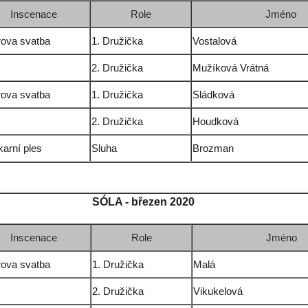
Inscenace
Role
Jméno
rova svatba
1. Družička
Vostalová
2. Družička
Mužíková Vrátná
rova svatba
1. Družička
Sládková
2. Družička
Houdková
arní ples
Sluha
Brozman
SÓLA -
březen 2020
Inscenace
Role
Jméno
rova svatba
1. Družička
Malá
2. Družička
Vikukelová