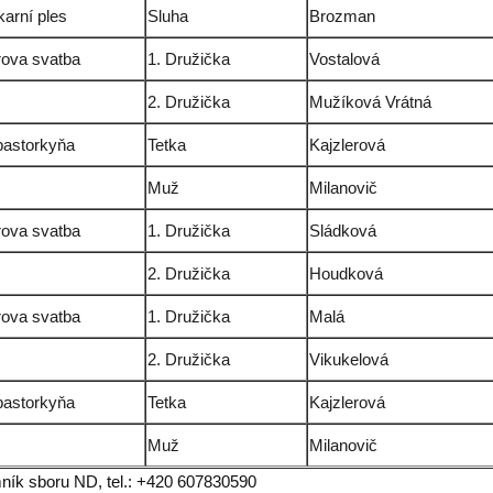
arní ples
Sluha
Brozman
rova svatba
1. Družička
Vostalová
2. Družička
Mužíková Vrátná
 pastorkyňa
Tetka
Kajzlerová
Muž
Milanovič
rova svatba
1. Družička
Sládková
2. Družička
Houdková
rova svatba
1. Družička
Malá
2. Družička
Vikukelová
 pastorkyňa
Tetka
Kajzlerová
Muž
Milanovič
emník sboru ND, tel.: +420 607830590