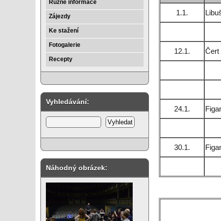
Různé informace
1.1.
Libu
Zájezdy
Ke stažení
Fotogalerie
12.1.
Čert
Recepty
Vyhledávání:
24.1.
Figa
30.1.
Figa
Náhodný obrázek: