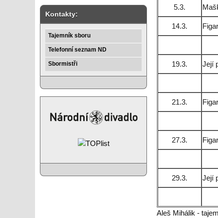
5.3.
Mašk
Kontakty:
14.3.
Figa
Tajemník sboru
Telefonní seznam ND
19.3.
Její
Sbormistři
21.3.
Figa
27.3.
Figa
29.3.
Její
Aleš Mihálik - taj