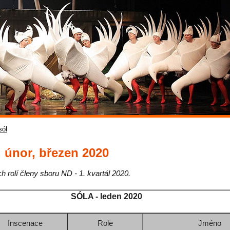
sól
, únor, březen 2020
 rolí členy sboru ND - 1. kvartál 2020.
SÓLA -
leden 2020
Inscenace
Role
Jméno