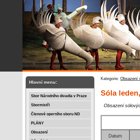
Kategorie:
Obsazení 
Hlavní menu:
Sóla leden
Sbor Národního divadla v Praze
Sbormistři
Obsazení sólových
Členové operního sboru ND
PLÁNY
Obsazení
Datum