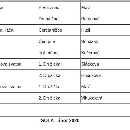
še
První žnec
Malá
Druhý žnec
Baranová
 a Káča
Čert strážce
Hudi
Čert dítě
Brindzák
Její máma
Kučerová
rova svatba
1. Družička
Sládková
2. Družička
Houdková
rova svatba
1. Družička
Malá
2. Družička
Vikukelová
SÓLA -
únor 2020