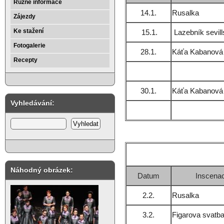
Různé informace
14.1.
Rusalka
Zájezdy
Ke stažení
15.1.
Lazebník sevil
Fotogalerie
28.1.
Káťa Kabanová
Recepty
30.1.
Káťa Kabanová
Vyhledávání:
Náhodný obrázek:
Datum
Inscena
2.2.
Rusalka
3.2.
Figarova svatb