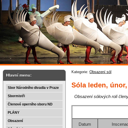
Kategorie:
Obsazení sól
Hlavní menu:
Sóla leden, únor
Sbor Národního divadla v Praze
Sbormistři
Obsazení sólových rolí členy
Členové operního sboru ND
PLÁNY
Obsazení
Datum
Inscena