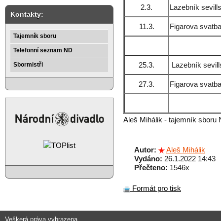
2.3.
Lazebník sevill
Kontakty:
11.3.
Figarova svatb
Tajemník sboru
Telefonní seznam ND
25.3.
Lazebník sevil
Sbormistři
27.3.
Figarova svatb
Aleš Mihálik - tajemník sboru
Autor:
Aleš Mihálik
Vydáno:
26.1.2022 14:43
Přečteno:
1546x
Formát pro tisk
Veškerá práva vyhrazena