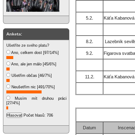
5.2.
Káťa Kabanová
Anketa:
8.2.
Lazebník sevil
Ušetříte ze svého platu?
Ano, celkem dost [97/14%]
9.2.
Figarova svatb
Ano, ale jen málo [45/6%]
Ušetřím občas [46/7%]
11.2.
Káťa Kabanová
Neušetřím nic [491/70%]
Musím mít druhou práci
[27/4%]
Počet hlasů: 706
Datum
Inscena