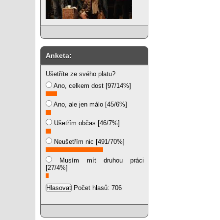
Anketa:
Ušetříte ze svého platu?
Ano, celkem dost [97/14%]
Ano, ale jen málo [45/6%]
Ušetřím občas [46/7%]
Neušetřím nic [491/70%]
Musím mít druhou práci
[27/4%]
Počet hlasů: 706