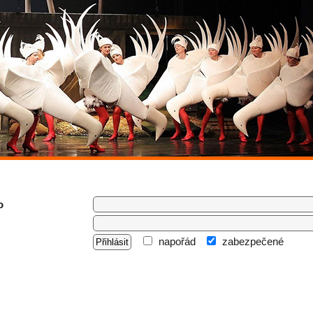
o
napořád
zabezpečené