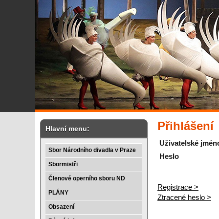
Přihlášení
Hlavní menu:
Uživatelské jmén
Sbor Národního divadla v Praze
Heslo
Sbormistři
Členové operního sboru ND
Registrace >
PLÁNY
Ztracené heslo >
Obsazení