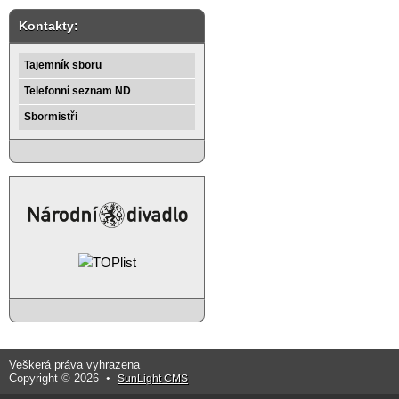
Kontakty:
Tajemník sboru
Telefonní seznam ND
Sbormistři
Veškerá práva vyhrazena
Copyright © 2026 •
SunLight CMS