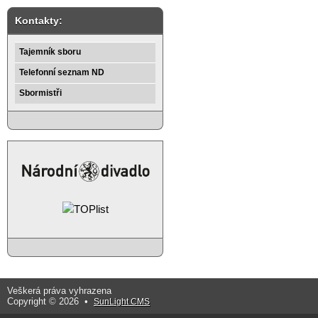
Kontakty:
Tajemník sboru
Telefonní seznam ND
Sbormistři
Veškerá práva vyhrazena
Copyright © 2026 •
SunLight CMS