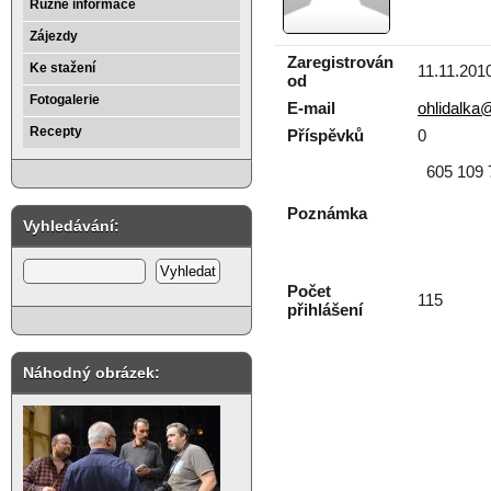
Různé informace
Zájezdy
Zaregistrován
Ke stažení
11.11.201
od
Fotogalerie
E-mail
ohlidalk
Recepty
Příspěvků
0
605 109 
Poznámka
Vyhledávání:
Počet
115
přihlášení
Náhodný obrázek: