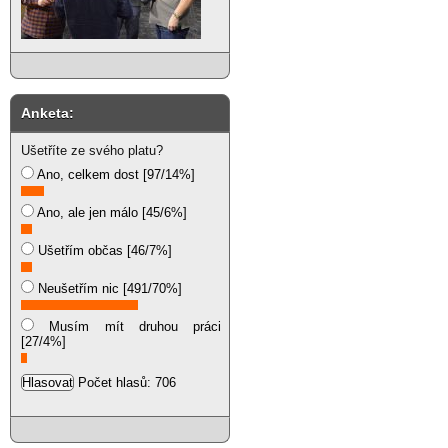
Anketa:
Ušetříte ze svého platu?
Ano, celkem dost [97/14%]
Ano, ale jen málo [45/6%]
Ušetřím občas [46/7%]
Neušetřím nic [491/70%]
Musím mít druhou práci
[27/4%]
Počet hlasů: 706