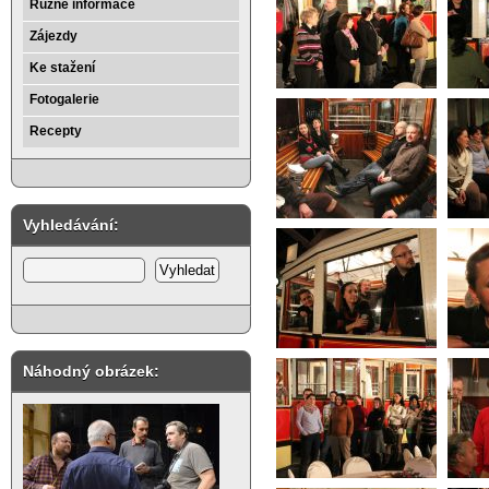
Různé informace
Zájezdy
Ke stažení
Fotogalerie
Recepty
Vyhledávání:
Náhodný obrázek: