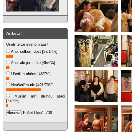
Anketa:
Ušetříte ze svého platu?
Ano, celkem dost [97/14%]
Ano, ale jen málo [45/6%]
Ušetřím občas [46/7%]
Neušetřím nic [491/70%]
Musím mít druhou práci
[27/4%]
Počet hlasů: 706