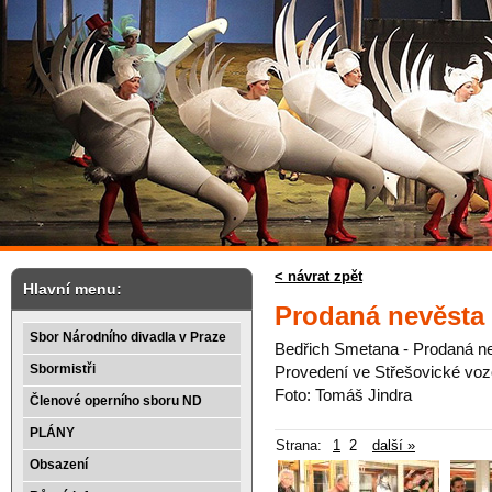
< návrat zpět
Hlavní menu:
Prodaná nevěsta
Sbor Národního divadla v Praze
Bedřich Smetana - Prodaná n
Sbormistři
Provedení ve Střešovické voz
Foto: Tomáš Jindra
Členové operního sboru ND
PLÁNY
Strana:
1
2
další »
Obsazení