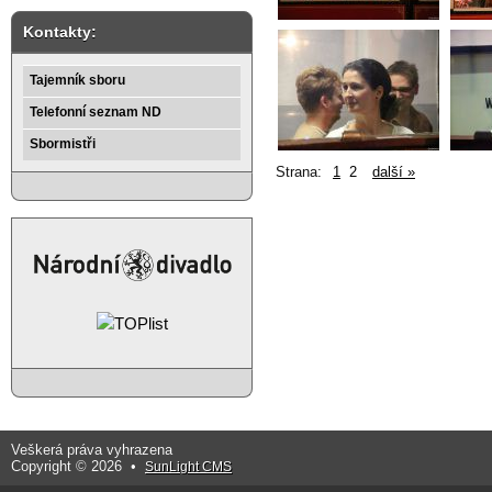
Kontakty:
Tajemník sboru
Telefonní seznam ND
Sbormistři
Strana:
1
2
další »
Veškerá práva vyhrazena
Copyright © 2026 •
SunLight CMS